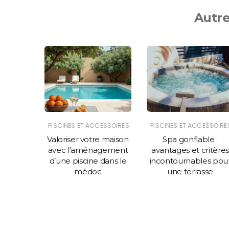
Autre
ESSOIRES
PISCINES ET ACCESSOIRES
PISCINES ET ACCESSOIRE
r votre
Valoriser votre maison
Spa gonflable :
cine est
avec l’aménagement
avantages et critères
l
d’une piscine dans le
incontournables pou
médoc
une terrasse